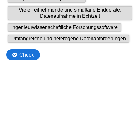
of
draggables.
5
Viele Teilnehmende und simultane Endgeräte;
7
of
Datenaufnahme in Echtzeit
draggables.
7
6
Ingenieurwissenschaftliche Forschungssoftware
draggables.
of
7
Umfangreiche und heterogene Datenanforderungen
7
of
draggable
7
Check
dragg