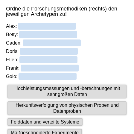
Ordne die Forschungsmethodiken (rechts) den
jeweiligen Archetypen zu!
Alex:
Betty:
Caden:
Doris:
Ellen:
Frank:
Golo:
1
Hochleistungsmessungen und -berechnungen mit
of
sehr großen Daten
7
2
Herkunftsverfolgung von physischen Proben und
draggables.
of
Datenproben
7
3
Felddaten und verteilte Systeme
draggables.
of
4
Maßgeschneiderte Experimente
7